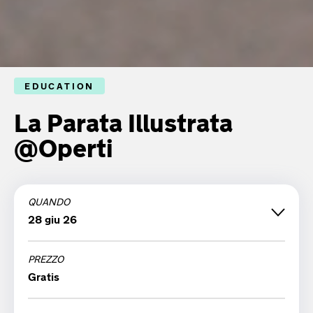
EDUCATION
La Parata Illustrata
@Operti
QUANDO
28 giu 26
PREZZO
domenica 28 giugno '26
Gratis
16:30