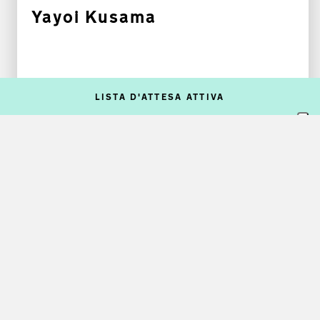
Yayoi Kusama
31 ott 26
LISTA D'ATTESA ATTIVA
Mostra