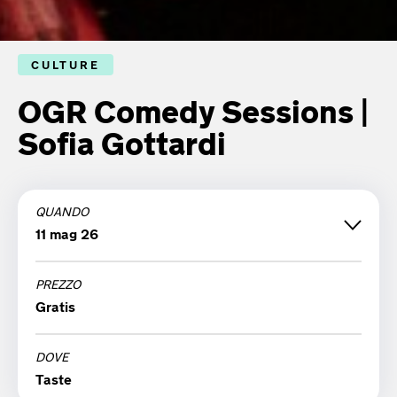
CULTURE
OGR Comedy Sessions |
Sofia Gottardi
QUANDO
11 mag 26
PREZZO
lunedì 11 maggio '26
Gratis
21:30
DOVE
Taste