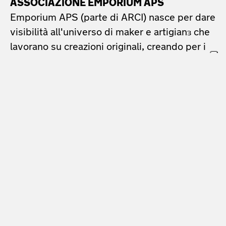
ASSOCIAZIONE EMPORIUM APS
Emporium APS (parte di ARCI) nasce per dare
visibilità all'universo di maker e artigianɜ che
lavorano su creazioni originali, creando per i
progetti creativi eventi, spazi e occasioni per
raggiungere nuovi pubblici. Il progetto
principale dell'associazione è San Salvario
Emporium, il market di Piazza Madama
Cristina a Torino nato nel 2013. Dal 2024
organizza Sponda, il festival della creatività ai
Murazzi del Po.