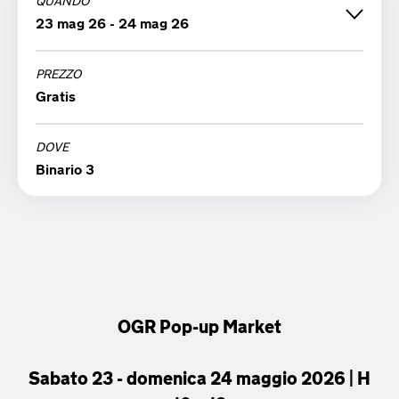
QUANDO
23 mag 26 - 24 mag 26
PREZZO
sabato 23 maggio '26
Gratis
10:00
DOVE
domenica 24 maggio '26
Binario 3
10:00
OGR Pop-up Market
Sabato 23 - domenica 24 maggio 2026 | H