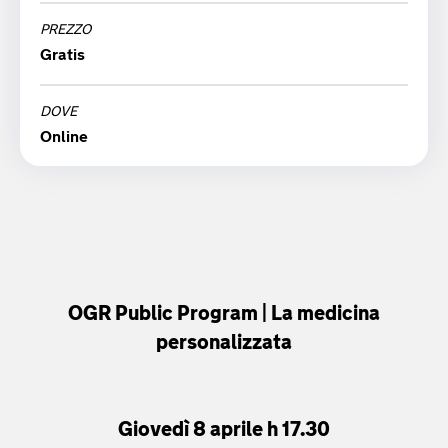
PREZZO
giovedì 08 aprile '21
Gratis
17:30
DOVE
Online
OGR Public Program | La medicina
personalizzata
Giovedì 8 aprile h 17.30