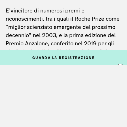
E’vincitore di numerosi premi e
riconoscimenti, tra i quali il Roche Prize come
“miglior scienziato emergente del prossimo
decennio” nel 2003, e la prima edizione del
Premio Anzalone, conferito nel 2019 per gli
studi pionieristici sull’utilizzo delle cellule
GUARDA LA REGISTRAZIONE
staminali nello studio delle malattie
genetiche.
OGR Public Program
ora è in versione live
streaming! Per partecipare all'incontro è
sufficiente collegarsi gratuitamente al link
contenuto nella mail di conferma all'orario
prestabilito.