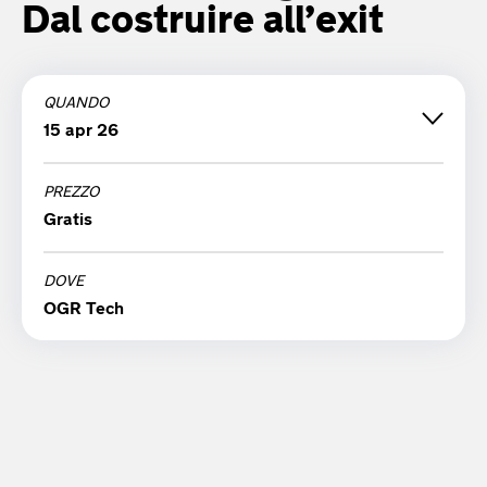
Dal costruire all’exit
QUANDO
15 apr 26
PREZZO
mercoledì 15 aprile '26
Gratis
18:30
DOVE
OGR Tech