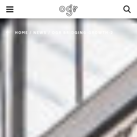
HOME
/
NEWS
/
OGR BRIDGING-GROWTH-2