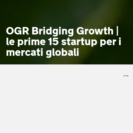
OGR Bridging Growth |
le prime 15 startup per i
mercati globali
OGR BRIDGING GROWTH
Selezionate le prime 15 startup che
punteranno ai mercati globali
Dal climate tech alla robotica,
dall’aerospazio alla circular economy: