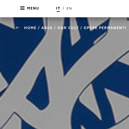
MENU
IT
|
EN
HOME
/
AREA
/
OGR CULT
/
OPERE PERMANENTI