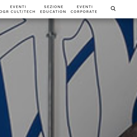
EVENTI
SEZIONE
EVENTI
OGR CULT/TECH
EDUCATION
CORPORATE