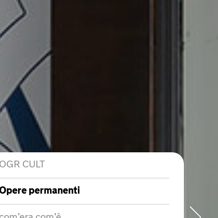
OGR CULT
Opere permanenti
com’era com’è