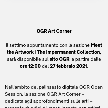
venerdì 19 febbraio '21
12:00
OGR Art Corner
sabato 27 febbraio '21
Il settimo appuntamento con la sezione
Meet
12:00
the Artwork | The Impermanent Collection,
sarà disponibile sul
sito OGR
a partire dalle
domenica 28 marzo '21
ore 12:00
del
27 febbraio 2021
.
00:00
Nell'ambito del palinsesto digitale OGR Open
Session, la sezione OGR Art Corner –
dedicata agli approfondimenti sulle arti –