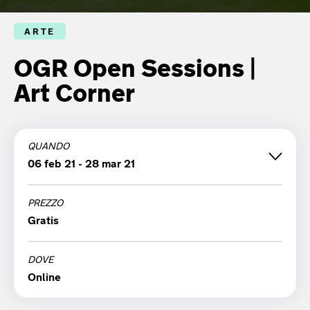
ARTE
OGR Open Sessions |
Art Corner
QUANDO
06 feb 21 - 28 mar 21
PREZZO
sabato 06 febbraio '21
Gratis
12:00
DOVE
venerdì 12 febbraio '21
Online
12:00